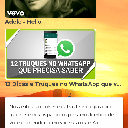
Adele - Hello
12 Dicas e Truques no WhatsApp que você precisa conhecer
1
2
Nosso site usa cookies e outras tecnologias para
que nós e nossos parceiros possamos lembrar de
Você está ouvindo nossa estação digital, sendo transmitida da
você e entender como você usa o site. Ao
Primeira Cidade do Brasil - São Vicente, litoral paulista! Somos