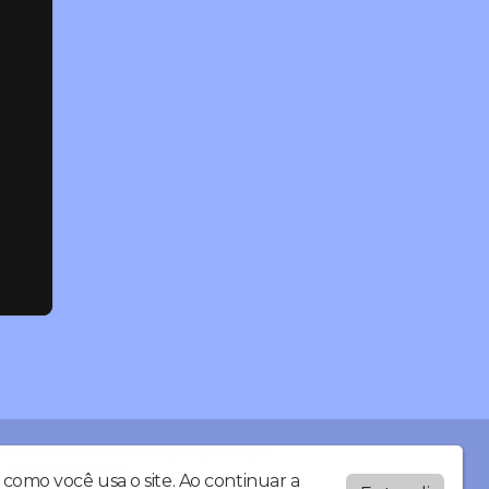
a! Somos uma rádio web com programação
- 24 horas por dia.
como você usa o site. Ao continuar a