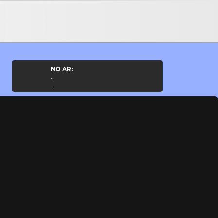
NO AR:
...
...