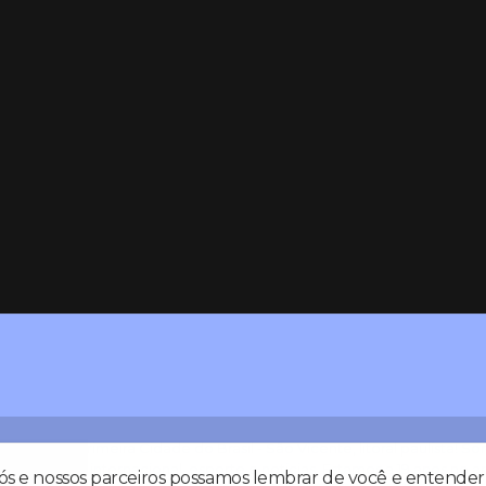
nsmitida da Primeira Cidade do Brasil - São Vicente, litoral paulist
nacional, internacional, esporte e noticias. Estamos a 19 anos no ar 
nós e nossos parceiros possamos lembrar de você e entender 