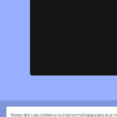
Você está ouvindo nossa estação digital, sendo tra
diversificada, onde apresentamos o melhor da musica 
Nosso site usa cookies e outras tecnologias para que 